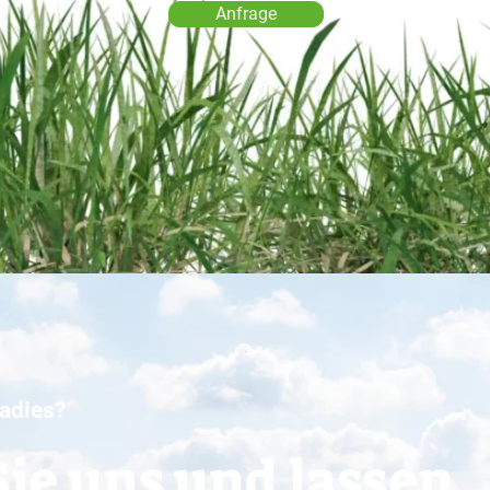
Anfrage
radies?
ie uns und lassen